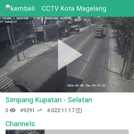
CCTV Kota Magelang
Pla
Vid
Simpang Kupatan - Selatan
remove_red_eye
trending_up
live_tv
0
49291
4:022:11:17
Channels