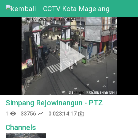
CCTV Kota Magelang
Pla
Vid
Simpang Rejowinangun - PTZ
remove_red_eye
trending_up
live_tv
1
33756
0:023:14:17
Channels