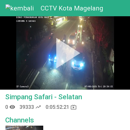
CCTV Kota Magelang
Pla
Vid
Simpang Safari - Selatan
remove_red_eye
trending_up
live_tv
0
39333
0:05:52:23
Channels